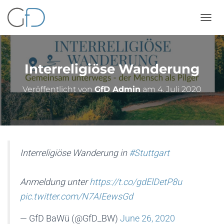
NAVIG
Interreligiöse Wanderung
Veröffentlicht von
GfD Admin
am
4. Juli 2020
Interreligiöse Wanderung in
#Stuttgart
Anmeldung unter
https://t.co/gdElDetP8u
pic.twitter.com/N7AIEewsGd
— GfD BaWü (@GfD_BW)
June 26, 2020