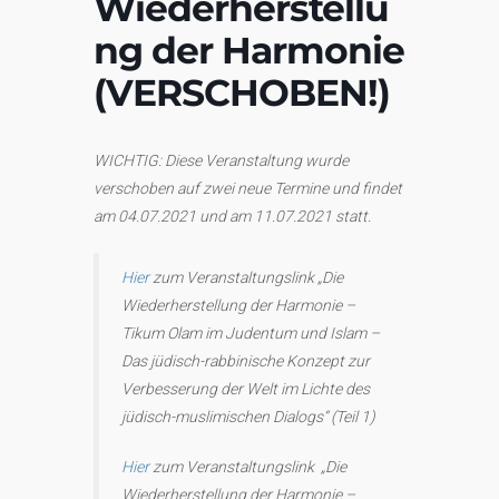
Wiederherstellu
ng der Harmonie
(VERSCHOBEN!)
WICHTIG: Diese Veranstaltung wurde
verschoben auf zwei neue Termine und findet
am 04.07.2021 und am 11.07.2021 statt.
Hier
zum Veranstaltungslink „Die
Wiederherstellung der Harmonie –
Tikum Olam im Judentum und Islam –
Das jüdisch-rabbinische Konzept zur
Verbesserung der Welt im Lichte des
jüdisch-muslimischen Dialogs“ (Teil 1)
Hier
zum Veranstaltungslink „Die
Wiederherstellung der Harmonie –